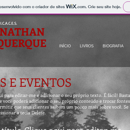
 desenvolvido com o criador de sites
.com
. Crie seu site hoje.
I.C.A.C.E.S.
ONATHAN
QUERQUE
INÍCIO
LIVROS
BIOGRAFIA
S E EVENTOS
 para editar-me e adicionar o seu próprio texto. É fácil! Basta
e você poderá adicionar o seu próprio conteúdo e trocar fonte
ermitir que seus clientes saibam um pouco mais sobre você. Se
ssionar a tecla Delete.
título. Clique aqui para editar-me
.