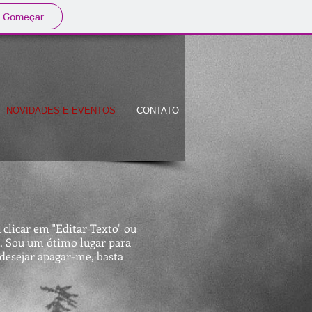
Começar
NOVIDADES E EVENTOS
CONTATO
 clicar em "Editar Texto" ou
s. Sou um ótimo lugar para
 desejar apagar-me, basta