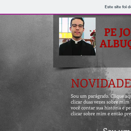
Este site foi
PE J
ALBU
NOVIDADE
Sou um parágrafo. Clique aqui
clicar duas vezes sobre mim 
você contar sua história e p
clicar sobre mim e então pre
Sou um 