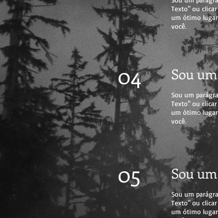
Texto" ou clica
um ótimo lugar 
você.
04
Sou um 
Sou um parágrafo
Texto" ou clica
um ótimo lugar 
você.
05
Sou um 
Sou um parágrafo
Texto" ou clica
um ótimo lugar 